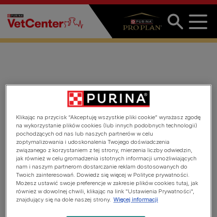
Przejdź do treści
Poznaj nasz ośrodek
badawczy PURINA
Klikając na przycisk “Akceptuję wszystkie pliki cookie” wyrażasz zgodę
na wykorzystanie plików cookies (lub innych podobnych technologii)
pochodzących od nas lub naszych partnerów w celu
zoptymalizowania i udoskonalenia Twojego doświadczenia
związanego z korzystaniem z tej strony, mierzenia liczby odwiedzin,
jak również w celu gromadzenia istotnych informacji umożliwiających
nam i naszym partnerom dostarczanie reklam dostosowanych do
Twoich zainteresowań. Dowiedz się więcej w Polityce prywatności.
Możesz ustawić swoje preferencje w zakresie plików cookies tutaj, jak
również w dowolnej chwili, klikając na link "Ustawienia Prywatności",
znajdujący się na dole naszej strony.
Więcej informacji