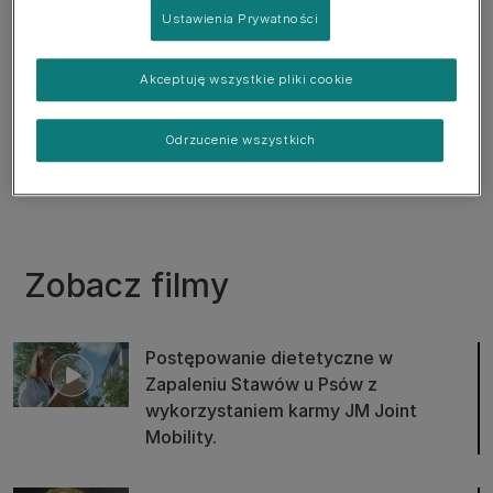
Ustawienia Prywatności
Akceptuję wszystkie pliki cookie
Odrzucenie wszystkich
Wstecz
Zobacz filmy
Postępowanie dietetyczne w
Zapaleniu Stawów u Psów z
wykorzystaniem karmy JM Joint
Mobility.