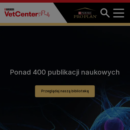
Przejdź do treści
Ponad 400 publikacji naukowych
Przeglądaj naszą bibliotekę