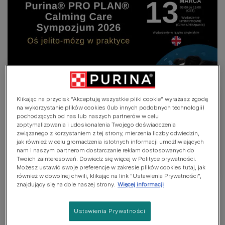
Klikając na przycisk “Akceptuję wszystkie pliki cookie” wyrażasz zgodę
na wykorzystanie plików cookies (lub innych podobnych technologii)
Purina® PRO PLAN®
pochodzących od nas lub naszych partnerów w celu
zoptymalizowania i udoskonalenia Twojego doświadczenia
Calming Care Sympozjum
związanego z korzystaniem z tej strony, mierzenia liczby odwiedzin,
jak również w celu gromadzenia istotnych informacji umożliwiających
nam i naszym partnerom dostarczanie reklam dostosowanych do
Zarejestruj się teraz
Twoich zainteresowań. Dowiedz się więcej w Polityce prywatności.
Możesz ustawić swoje preferencje w zakresie plików cookies tutaj, jak
również w dowolnej chwili, klikając na link "Ustawienia Prywatności",
znajdujący się na dole naszej strony.
Więcej informacji
Ustawienia Prywatności