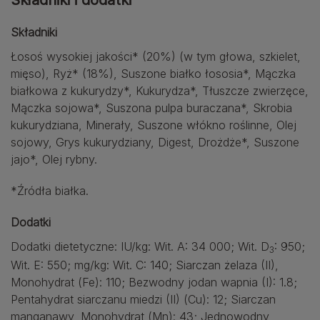
Składniki i dodatki
Składniki
Łosoś wysokiej jakości* (20%) (w tym głowa, szkielet,
mięso), Ryż* (18%), Suszone białko łososia*, Mączka
białkowa z kukurydzy*, Kukurydza*, Tłuszcze zwierzęce,
Mączka sojowa*, Suszona pulpa buraczana*, Skrobia
kukurydziana, Minerały, Suszone włókno roślinne, Olej
sojowy, Grys kukurydziany, Digest, Drożdże*, Suszone
jajo*, Olej rybny.
*Źródła białka.
Dodatki
Dodatki dietetyczne: IU/kg: Wit. A: 34 000; Wit. D
: 950;
3
Wit. E: 550; mg/kg: Wit. C: 140; Siarczan żelaza (II),
Monohydrat (Fe): 110; Bezwodny jodan wapnia (I): 1.8;
Pentahydrat siarczanu miedzi (II) (Cu): 12; Siarczan
manganawy, Monohydrat (Mn): 43; Jednowodny