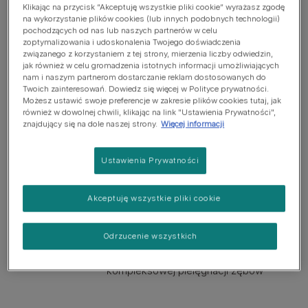
Wspiera zdrową skórę i lśniącą sierść
Klikając na przycisk “Akceptuję wszystkie pliki cookie” wyrażasz zgodę
na wykorzystanie plików cookies (lub innych podobnych technologii)
Naukowo opracowana, aby wspierać
pochodzących od nas lub naszych partnerów w celu
zdrową skórę i błyszczącą sierść
zoptymalizowania i udoskonalenia Twojego doświadczenia
związanego z korzystaniem z tej strony, mierzenia liczby odwiedzin,
jak również w celu gromadzenia istotnych informacji umożliwiających
nam i naszym partnerom dostarczanie reklam dostosowanych do
Wyselekcjonowane źródła białka
Twoich zainteresowań. Dowiedz się więcej w Polityce prywatności.
Wybrane źródła białka dla wrażliwych
Możesz ustawić swoje preferencje w zakresie plików cookies tutaj, jak
również w dowolnej chwili, klikając na link "Ustawienia Prywatności",
psów, formuła niezawierająca
znajdujący się na dole naszej strony.
Więcej informacji
pszenicy*
*Wyprodukowano w zakładzie, w
Ustawienia Prywatności
którym przetwarzane jest ziarno
Akceptuję wszystkie pliki cookie
Redukcja osadzania się kamienia
nazębnego i higiena jamy ustnej
Opracowany z myślą o redukcji
Odrzucenie wszystkich
odkładania się kamienia nazębnego i
kompleksowej pielęgnacji zębów