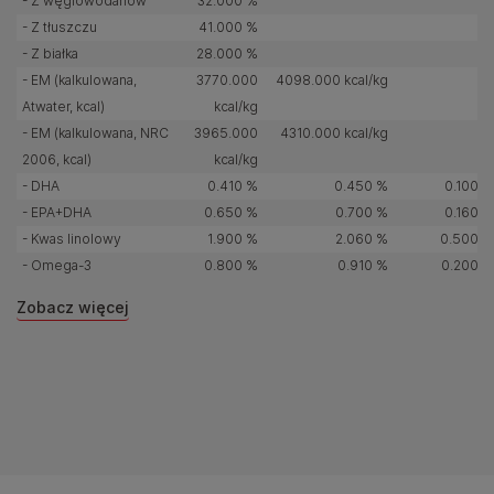
- Z węglowodanów
32.000 %
- Z tłuszczu
41.000 %
- Z białka
28.000 %
- EM (kalkulowana,
3770.000
4098.000 kcal/kg
Atwater, kcal)
kcal/kg
- EM (kalkulowana, NRC
3965.000
4310.000 kcal/kg
2006, kcal)
kcal/kg
- DHA
0.410 %
0.450 %
0.100 g
- EPA+DHA
0.650 %
0.700 %
0.160 g
- Kwas linolowy
1.900 %
2.060 %
0.500 g
- Omega-3
0.800 %
0.910 %
0.200 g
Zobacz więcej