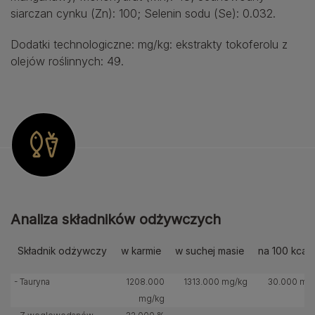
siarczan cynku (Zn): 100; Selenin sodu (Se): 0.032.
Dodatki technologiczne: mg/kg: ekstrakty tokoferolu z
olejów roślinnych: 49.
Analiza składników odżywczych
Składnik odżywczy
w karmie
w suchej masie
na 100 kcal
- Tauryna
1208.000
1313.000 mg/kg
30.000 mg
mg/kg