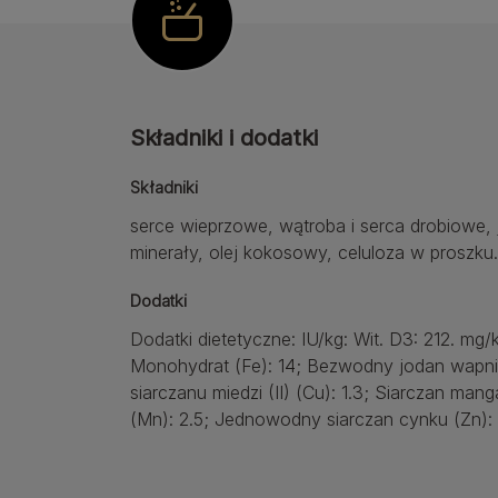
Składniki i dodatki
Składniki
serce wieprzowe, wątroba i serca drobiowe, 
minerały, olej kokosowy, celuloza w proszku.
Dodatki
Dodatki dietetyczne: IU/kg: Wit. D3: 212. mg/k
Monohydrat (Fe): 14; Bezwodny jodan wapnia 
siarczanu miedzi (II) (Cu): 1.3; Siarczan m
(Mn): 2.5; Jednowodny siarczan cynku (Zn): 