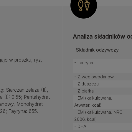
Analiza składników 
Składnik odżywczy
jajo w proszku, ryż,
- Tauryna
- Z węglowodanów
- Z tłuszczu
g: Siarczan żelaza (II),
- Z białka
(I): 0.55; Pentahydrat
- EM (kalkulowana,
anganowy, Monohydrat
Atwater, kcal)
26; Tayryna: 655.
- EM (kalkulowana, NRC
2006, kcal)
- DHA