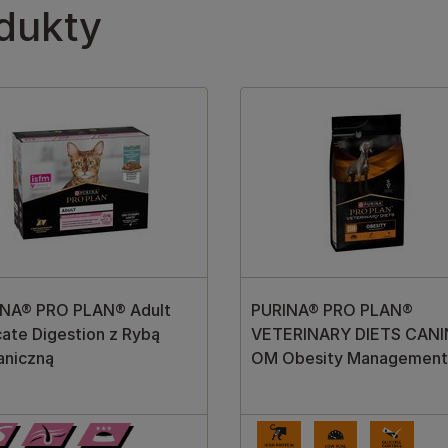
dukty
INA® PRO PLAN® Adult
PURINA® PRO PLAN®
cate Digestion z Rybą
VETERINARY DIETS CANI
aniczną
OM Obesity Managemen