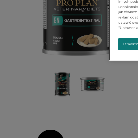
innych podo
Urinary Range
udoskonalen
jak również
reklam dost
Zobacz naszą pełną ofertę produktów
ustawić swoj
"Ustawienia
Ustawien