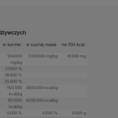
odżywczych
w karmie
w suchej masie
na 100 kcal
934.000
3397.000 mg/kg
81.000 mg
mg/kg
37.000 %
38.000 %
25.000 %
1103.000
4009.000 kcal/kg
kcal/kg
1157.000
4208.000 kcal/kg
kcal/kg
0.000 %
0.000 %
0.000 g