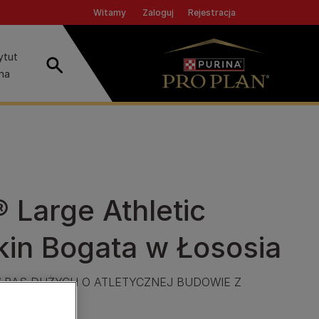
Header top
Zaloguj
Rejestracja
Witamy
ytut
Szukaj
ina
Large Athletic
kin Bogata w Łososia
RAS DUŻYCH O ATLETYCZNEJ BUDOWIE Z