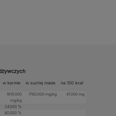
odżywczych
w karmie
w suchej masie
na 100 kcal
1619.000
1760.000 mg/kg
41.000 mg
mg/kg
34.000 %
40.000 %