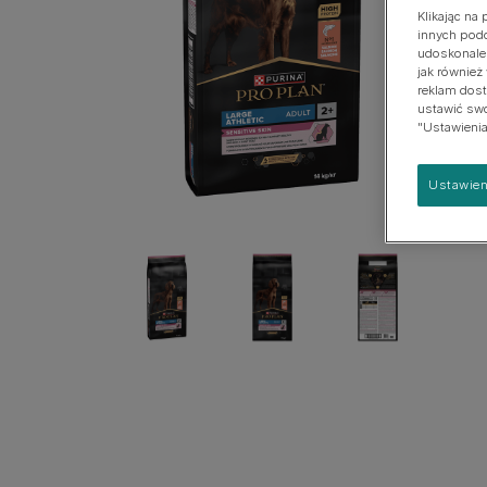
Klikając na
Urinary Range
innych podo
udoskonalen
Zobacz naszą pełną ofertę produktów
jak również
reklam dost
ustawić swoj
"Ustawienia
Ustawien