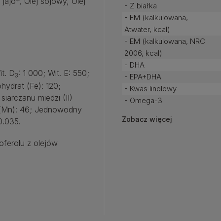
ajo*, Olej sojowy, Olej
- Z białka
- EM (kalkulowana,
Atwater, kcal)
- EM (kalkulowana, NRC
2006, kcal)
- DHA
it. D
: 1 000; Wit. E: 550;
3
- EPA+DHA
ohydrat (Fe): 120;
- Kwas linolowy
iarczanu miedzi (II)
- Omega-3
 (Mn): 46; Jednowodny
Zobacz więcej
 0.035.
oferolu z olejów