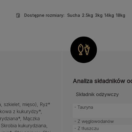
Dostępne rozmiary:
Sucha
2.5kg
3kg
14kg
18kg
Analiza składników 
Składnik odżywczy
 szkielet, mięso), Ryż*
- Tauryna
łkowa z kukurydzy*,
urydziana*, Mączka
- Z węglowodanów
 Skrobia kukurydziana,
- Z tłuszczu