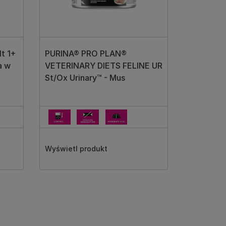
t 1+
PURINA® PRO PLAN®
a w
VETERINARY DIETS FELINE UR
St/Ox Urinary™ - Mus
Wyświetl produkt