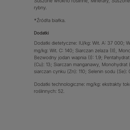
Suszone włókno roślinne, Minerały, Suszone j
rybny.
*Źródła białka.
Dodatki
Dodatki dietetyczne: IU/kg: Wit. A: 37 000; W
mg/kg: Wit. C: 140; Siarczan żelaza (II), Mon
Bezwodny jodan wapnia (I): 1.9; Pentahydrat s
(Cu): 13; Siarczan manganawy, Monohydrat
siarczan cynku (Zn): 110; Selenin sodu (Se):
Dodatki technologiczne: mg/kg: ekstrakty tok
roślinnych: 52.