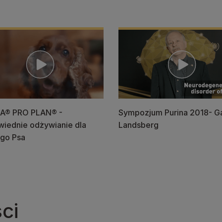
A® PRO PLAN® -
Sympozjum Purina 2018- G
iednie odżywianie dla
Landsberg
go Psa
ci