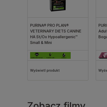
PURINA® PRO PLAN®
PUR
VETERINARY DIETS CANINE
Adul
HA St/Ox Hypoallergenic™
Boga
Small & Mini
Wyświetl produkt
Wyśw
Zobacz filmy