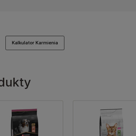
Kalkulator Karmienia
dukty