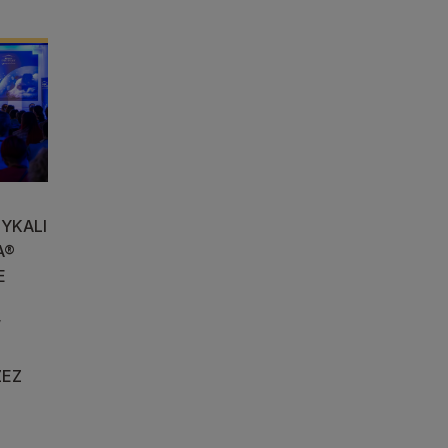
YKALI
A®
E
W
ZEZ