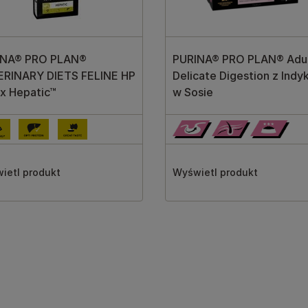
INA® PRO PLAN®
PURINA® PRO PLAN® Adu
ERINARY DIETS FELINE HP
Delicate Digestion z Indy
x Hepatic™
w Sosie
ietl produkt
Wyświetl produkt