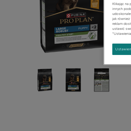
Klikając na
Urinary Range
innych podo
udoskonalen
Zobacz naszą pełną ofertę produktów
jak również
reklam dost
ustawić swoj
"Ustawienia
Ustawien