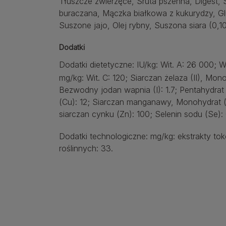
Tłuszcze zwierzęce, Śruta pszenna, Digest,
buraczana, Mączka białkowa z kukurydzy, Gl
Suszone jajo, Olej rybny, Suszona siara (0,1
Dodatki
Dodatki dietetyczne: IU/kg: Wit. A: 26 000; W
mg/kg: Wit. C: 120; Siarczan żelaza (II), Mono
Bezwodny jodan wapnia (I): 1.7; Pentahydrat s
(Cu): 12; Siarczan manganawy, Monohydrat
siarczan cynku (Zn): 100; Selenin sodu (Se): 
Dodatki technologiczne: mg/kg: ekstrakty tok
roślinnych: 33.