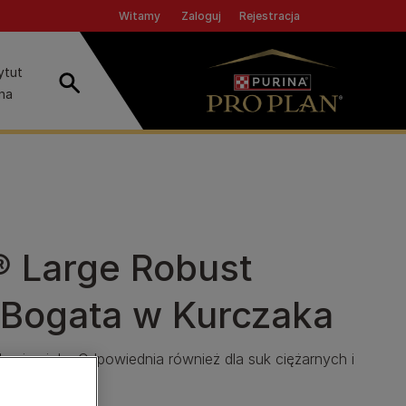
Header top
Zaloguj
Rejestracja
Witamy
ytut
Szukaj
ina
 Large Robust
 Bogata w Kurczaka
dowie ciała. Odpowiednia również dla suk ciężarnych i