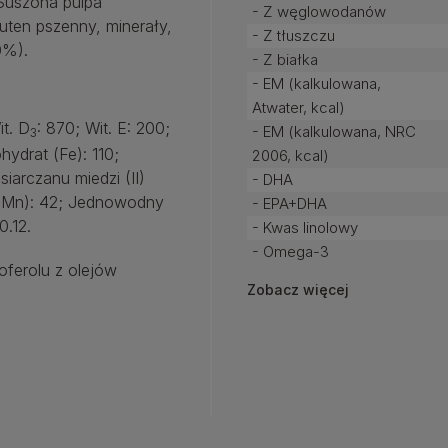
 Suszona pulpa
- Z węglowodanów
uten pszenny, minerały,
- Z tłuszczu
0%).
- Z białka
- EM (kalkulowana,
Atwater, kcal)
it. D
: 870; Wit. E: 200;
- EM (kalkulowana, NRC
3
hydrat (Fe): 110;
2006, kcal)
iarczanu miedzi (II)
- DHA
 (Mn): 42; Jednowodny
- EPA+DHA
0.12.
- Kwas linolowy
- Omega-3
oferolu z olejów
Zobacz więcej