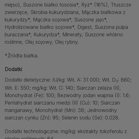
mięso), Suszone białko łososia*, Ryż* (16%), Tłuszcze
zwierzęce, Skrobia kukurydziana, Mączka białkowa z
kukurydzy*, Mączka sojowa*, Suszone jajo*,
Hydrolizowane białko sojowe*, Digest, Suszona pulpa
buraczana*, Kukurydza*, Minerały, Suszone włókno
roślinne, Olej sojowy, Olej rybny.
*Źródła białka.
Dodatki
Dodatki dietetyczne: IU/kg: Wit. A: 31 000; Wit. D
: 860;
3
Wit. E: 550; mg/kg: Wit. C: 140; Siarczan żelaza (II),
Monohydrat (Fe): 100; Bezwodny jodan wapnia (I): 1.6;
Pentahydrat siarczanu miedzi (II) (Cu): 10; Siarczan
manganawy, Monohydrat (Mn): 38; Jednowodny
siarczan cynku (Zn): 95; Selenin sodu (Se): 0.028.
Dodatki technologiczne: mg/kg: ekstrakty tokoferolu z
olejów roślinnych: 64.