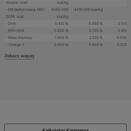
Atwater, kcal)
kcal/kg
- EM (kalkulowana, NRC
4065.000
4418.000 kcal/kg
2006, kcal)
kcal/kg
- DHA
0.410 %
0.450 %
0.100 g
- EPA+DHA
0.650 %
0.700 %
0.160 g
- Kwas linolowy
1.900 %
2.020 %
0.500 g
- Omega-3
0.800 %
0.900 %
0.200 g
Zobacz więcej
Kalkulator Karmienia