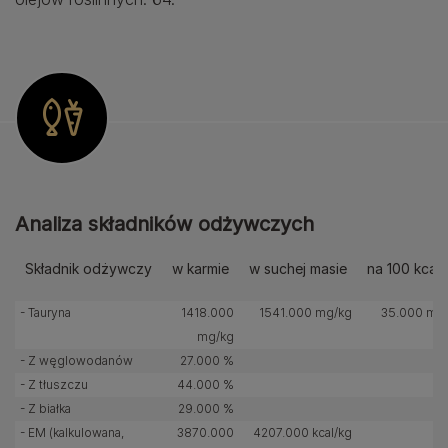
Analiza składników odżywczych
Składnik odżywczy
w karmie
w suchej masie
na 100 kcal
- Tauryna
1418.000
1541.000 mg/kg
35.000 mg
mg/kg
- Z węglowodanów
27.000 %
- Z tłuszczu
44.000 %
- Z białka
29.000 %
- EM (kalkulowana,
3870.000
4207.000 kcal/kg