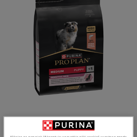
Wspiera zdrową skórę i lśniącą sierść