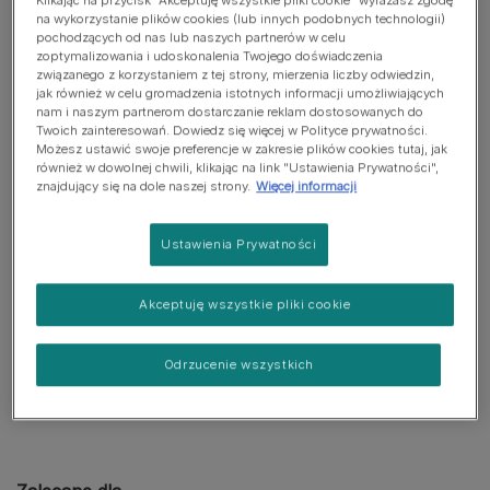
Klikając na przycisk “Akceptuję wszystkie pliki cookie” wyrażasz zgodę
Naukowo opracowana, aby wspierać
na wykorzystanie plików cookies (lub innych podobnych technologii)
zdrową skórę i błyszczącą sierść
pochodzących od nas lub naszych partnerów w celu
zoptymalizowania i udoskonalenia Twojego doświadczenia
związanego z korzystaniem z tej strony, mierzenia liczby odwiedzin,
jak również w celu gromadzenia istotnych informacji umożliwiających
Wyselekcjonowane źródła białka
nam i naszym partnerom dostarczanie reklam dostosowanych do
Wybrane źródła białka dla wrażliwych
Twoich zainteresowań. Dowiedz się więcej w Polityce prywatności.
Możesz ustawić swoje preferencje w zakresie plików cookies tutaj, jak
psów, formuła niezawierająca
również w dowolnej chwili, klikając na link "Ustawienia Prywatności",
pszenicy*
znajdujący się na dole naszej strony.
Więcej informacji
*Wyprodukowano w zakładzie, w
którym przetwarzane jest ziarno
Ustawienia Prywatności
Wspomaga zdrowie stawów
Akceptuję wszystkie pliki cookie
Kombinacja kluczowych składników
odżywczych, które pomagają
Odrzucenie wszystkich
wspierać zdrowe stawy i aktywny tryb
życia Twojego szczenięcia