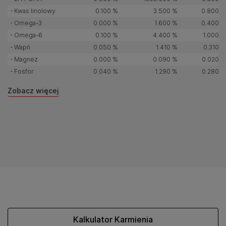
- Kwas linolowy
0.100 %
3.500 %
0.800 g
- Omega-3
0.000 %
1.600 %
0.400 g
- Omega-6
0.100 %
4.400 %
1.000 g
- Wapń
0.050 %
1.410 %
0.310 g
- Magnez
0.000 %
0.090 %
0.020 g
- Fosfor
0.040 %
1.290 %
0.280 g
Zobacz więcej
Kalkulator Karmienia