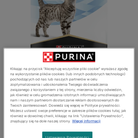
Klikając na przycisk “Akceptuję wszystkie pliki cookie” wyrażasz zgodę
na wykorzystanie plików cookies (lub innych podobnych technologii)
pochodzących od nas lub naszych partnerów w celu
zoptymalizowania i udoskonalenia Twojego doświadczenia
związanego z korzystaniem z tej strony, mierzenia liczby odwiedzin,
jak również w celu gromadzenia istotnych informacji umożliwiających
nam i naszym partnerom dostarczanie reklam dostosowanych do
Twoich zainteresowań. Dowiedz się więcej w Polityce prywatności.
Możesz ustawić swoje preferencje w zakresie plików cookies tutaj, jak
również w dowolnej chwili, klikając na link "Ustawienia Prywatności",
znajdujący się na dole naszej strony.
Więcej informacji
Wykazano, że zwiększa całkowite
spożycie płynów i wspomaga
Ustawienia Prywatności