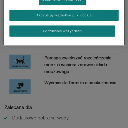
nawodnienie*
*W porównaniu z kotami pijącymi wyłącznie
Akceptuję wszystkie pliki cookie
wodę do spożycia suchej karmy. Koty muszą
spożywać co najmniej 26 ml HydraCare/kg
Odrzucenie wszystkich
masy ciała dziennie, aby zaobserwować
korzyści.
Pomaga zwiększyć rozcieńczenie
moczu i wspiera zdrowie układu
moczowego
Wyśmienita formuła o smaku łososia
Zalecane dla
Dodatkowe pobranie wody