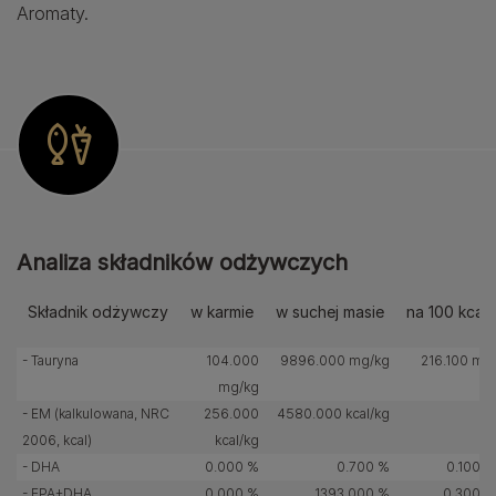
Aromaty.
Analiza składników odżywczych
Składnik odżywczy
w karmie
w suchej masie
na 100 kcal
- Tauryna
104.000
9896.000 mg/kg
216.100 mg
mg/kg
- EM (kalkulowana, NRC
256.000
4580.000 kcal/kg
2006, kcal)
kcal/kg
- DHA
0.000 %
0.700 %
0.100 g
- EPA+DHA
0.000 %
1393.000 %
0.300 g